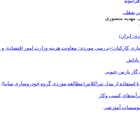
اپیوند
رس شغلی
ی، مهدیه منصوری
ی: ایران)
دسازی کارکنان:«بررسی موردی: معاونت هزینه وزارت امور اقتصادی و د
پاداش
 گاز پارس جنوبی
استفاده از مدل تترا‌کلاس(مطالعه موردی گروه خودرو‌سازی سایپا)
رآیندهای کسب ‌وکار
نِ موسسات آموزشی