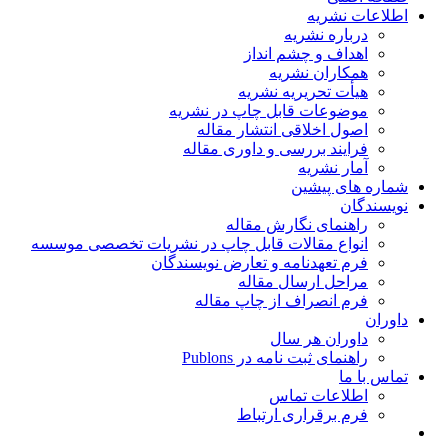
اطلاعات نشریه
درباره نشریه
اهداف و چشم انداز
همکاران نشریه
هیأت تحریریه نشریه
موضوعات قابل چاپ در نشریه
اصول اخلاقی انتشار مقاله
فرایند بررسی و داوری مقاله
آمار نشریه
شماره های پیشین
نویسندگان
راهنمای نگارش مقاله
انواع مقالات قابل چاپ در نشریات تخصصی موسسه
فرم تعهدنامه و تعارض نویسندگان
مراحل ارسال مقاله
فرم انصراف از چاپ مقاله
داوران
داوران هر سال
راهنمای ثبت نامه در Publons
تماس با ما
اطلاعات تماس
فرم برقراری ارتباط