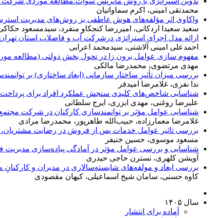
تدوین استراتژی با روش ماتریس سوات:مطالعه موردی شرکت فر
محمدتقی امینی، اکرم سماواتیان
واکاوی اثر مؤلفه‌های هوش عاطفی بر روش‌های مدیریت است
سعید سعیدا اردکانی، امیررضا کنجکاو منفرد، سیدمسعود حکاک
ارائه مدل اجرای استراتژی درشرکت آب و فاضلاب استان تهران
احمدعلی امینی آلاشتی، سیدمحمد اعرابی
مفهوم سازی عوامل برون زا در تحول بخش دولتی (مطالعه مورد
مهدی مرتضوی، محمدرضا مالکی
بررسی میزان تأثیر ساختار سازمانی (ابعاد ساختاری) بر توانمن
ندا نفری، غلامرضا امیدفر
شناسایی شاخص‌های کلیدی سنجش عملکرد افراد برای پرداخت 
علیرضا روغنی، مهدی ابزری، ایرج سلطانی
شناسایی عوامل مؤثر بر توانمندسازی کارکنان در شرکت مجتمع
غلامرضا معمارزاده، حبیب‌الله طاهرپور، محمدرضا مرادی
بررسی تاثیر عوامل خدمات پس از فروش در رضایت مشتریان، با 
مسعود موسوی، حسین خنیفر
شناسایی و بررسی عوامل مؤثر در آمادگی پیاده‌سازی مدیریت ف
آویشن کلهری، نسترن حاجی حیدری
بررسی ابعاد و مولفه‌های شایسته‌سالاری در مدیران و کارکنا
کاوه حسنی، سامان شیخ اسماعیلی، کیهان مقصودی
سال ۱۴۰۵
آماده برای انتشار