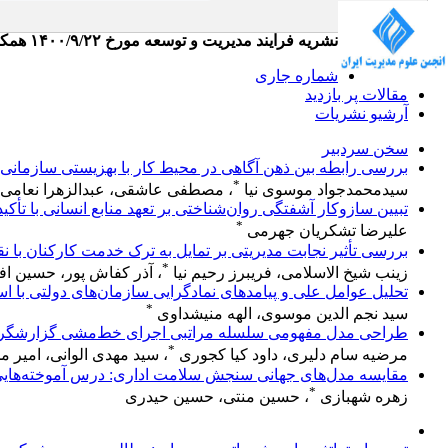
نشریه فرایند مدیریت و توسعه مورخ ۱۴۰۰/۹/۲۲ همکاری خود را با انجمن علوم مدیریت ایران جهت تعاملات دوسویه و استفاده از ظرفیت‌های انجمن آغاز کرده است
شماره جاری
مقالات پر بازدید
آرشیو نشریات
سخن سردبیر
بررسی رابطه بین ذهن آگاهی در محیط کار با بهزیستی سازمانی 
*
سیدمحمدجواد موسوی نیا
، مصطفی عاشقی، عبدالزهرا نعامی
تبیین سازوکار آشفتگی روان‌شناختی بر تعهد منابع انسانی با تأک
*
علیرضا تشکریان جهرمی
بررسی تأثیر نجابت مدیریتی بر تمایل به ترک خدمت کارکنان با
*
زینب شیخ الاسلامی، فریبرز رحیم نیا
، آذر کفاش پور، حسین ا
تحلیل عوامل علی و پیامدهای نمادگرایی سازمان‌های دولتی با استف
*
سید نجم الدین موسوی، الهه منیشداوی
طراحی مدل مفهومی سلسله مراتبی اجرای خط‌‌مشی گزارشگری
*
مرضیه سام دلیری، داود کیا کجوری
، سید مهدی الوانی، امیر م
مقایسه مدل‌های جهانی سنجش سلامت اداری: درس آموخته‌هایی 
*
زهره شهبازی
، حسین منتی، حسین حیدری